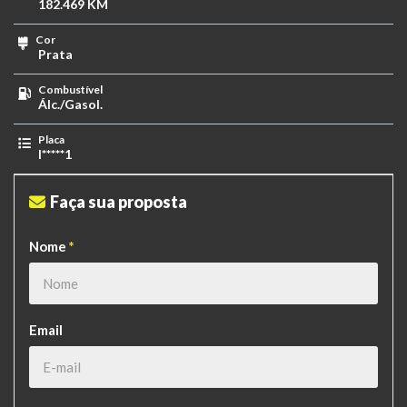
182.469 KM
Cor
Prata
Combustível
Álc./Gasol.
Placa
I*****1
Faça sua proposta
Nome
*
Email